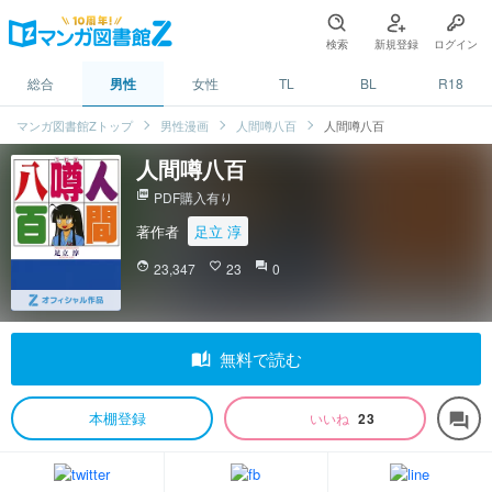
検索
新規登録
ログイン
総合
男性
女性
TL
BL
R18
マンガ図書館Zトップ
男性漫画
人間噂八百
人間噂八百
人間噂八百
picture_as_pdf
PDF購入有り
著作者
足立 淳
face
23,347
favorite_border
23
question_answer
0
auto_stories
無料で読む
本棚登録
いいね
23
forum