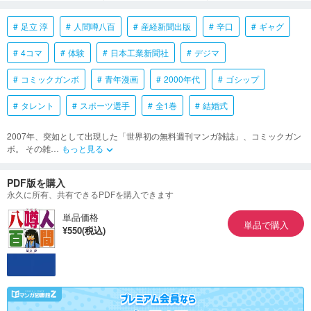
足立 淳
人間噂八百
産経新聞出版
辛口
ギャグ
4コマ
体験
日本工業新聞社
デジマ
コミックガンボ
青年漫画
2000年代
ゴシップ
タレント
スポーツ選手
全1巻
結婚式
2007年、突如として出現した「世界初の無料週刊マンガ雑誌」、コミックガン
ボ。 その雑
…
もっと見る
keyboard_arrow_down
PDF版を購入
永久に所有、共有できるPDFを購入できます
単品価格
単品で購入
¥550(税込)