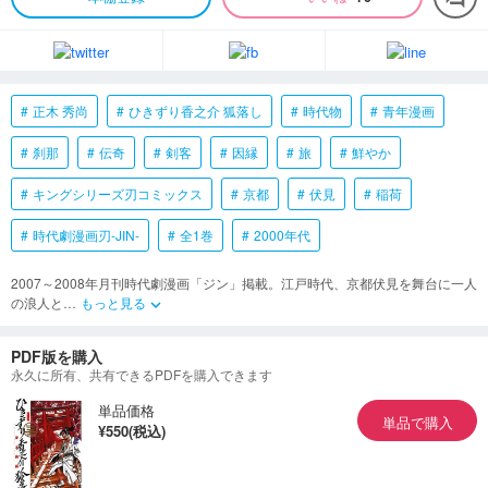
正木 秀尚
ひきずり香之介 狐落し
時代物
青年漫画
刹那
伝奇
剣客
因縁
旅
鮮やか
キングシリーズ刃コミックス
京都
伏見
稲荷
時代劇漫画刃-JIN-
全1巻
2000年代
2007～2008年月刊時代劇漫画「ジン」掲載。江戸時代、京都伏見を舞台に一人
の浪人と
…
もっと見る
keyboard_arrow_down
PDF版を購入
永久に所有、共有できるPDFを購入できます
単品価格
単品で購入
¥550(税込)