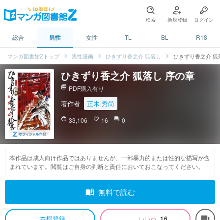
検索
新規登録
ログイン
総合
男性
女性
TL
BL
R18
マンガ図書館Zトップ
男性漫画
ひきずり香之介 狐落し
ひきずり香之介 狐
ひきずり香之介 狐落し 序の章
picture_as_pdf
PDF購入有り
著作者
正木 秀尚
face
33,106
favorite_border
16
question_answer
0
本作品は成人向け作品ではありませんが、一部暴力的または性的な描写が含
まれています。閲覧はご自身の判断と責任においておこなってください。
auto_stories
無料で読む
本棚登録
いいね
16
forum