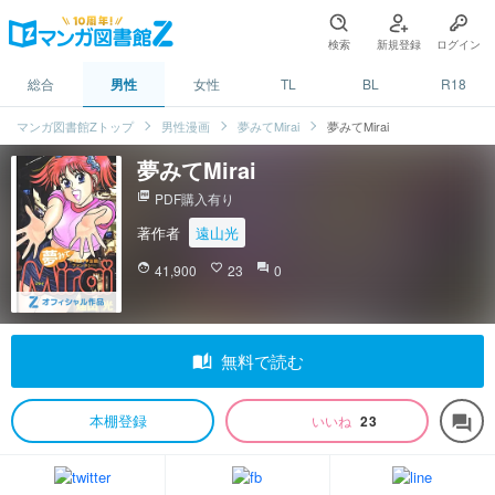
検索
新規登録
ログイン
総合
男性
女性
TL
BL
R18
マンガ図書館Zトップ
男性漫画
夢みてMirai
夢みてMirai
夢みてMirai
picture_as_pdf
PDF購入有り
著作者
遠山光
face
41,900
favorite_border
23
question_answer
0
auto_stories
無料で読む
本棚登録
いいね
23
forum