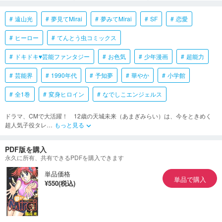
遠山光
夢見てMirai
夢みてMirai
SF
恋愛
ヒーロー
てんとう虫コミックス
ドキドキ♥芸能ファンタジー
お色気
少年漫画
超能力
芸能界
1990年代
予知夢
華やか
小学館
全1巻
変身ヒロイン
なでしこエンジェルス
ドラマ、CMで大活躍！ 12歳の天城未来（あまぎみらい）は、今をときめく
超人気子役タレ
…
もっと見る
keyboard_arrow_down
PDF版を購入
永久に所有、共有できるPDFを購入できます
単品価格
単品で購入
¥550(税込)