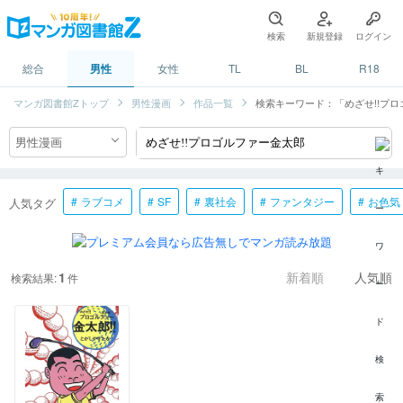
検索
新規登録
ログイン
総合
男性
女性
TL
BL
R18
マンガ図書館Zトップ
男性漫画
作品一覧
検索キーワード：「めざせ!!プ
ラブコメ
SF
裏社会
ファンタジー
お色気
人気タグ
1
検索結果:
件
新着順
人気順