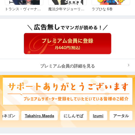
トランス・ヴィーナス 1
魔法少年マジョーリアン 3
ラブひな 6巻
プレミアム会員の詳細を見る
ゴン
Takahiro.Maeda
にしんそば
Izumi
アータル
黒