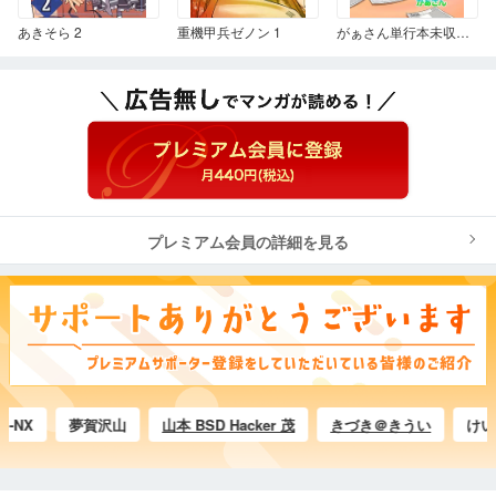
あきそら 2
重機甲兵ゼノン 1
がぁさん単行本未収録作品集
プレミアム会員の詳細を見る
X
夢賀沢山
山本 BSD Hacker 茂
きづき＠きうい
けい