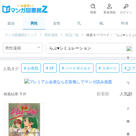
検索
新規登録
ログイン
総合
男性
女性
TL
BL
R18
マンガ図書館Zトップ
男性漫画
作品一覧
検索キーワード：「らぶ♥シミュ
お色気
SF
ハードボイルド
スポーツ
ラブ
人気タグ
1
検索結果:
件
新着順
人気順