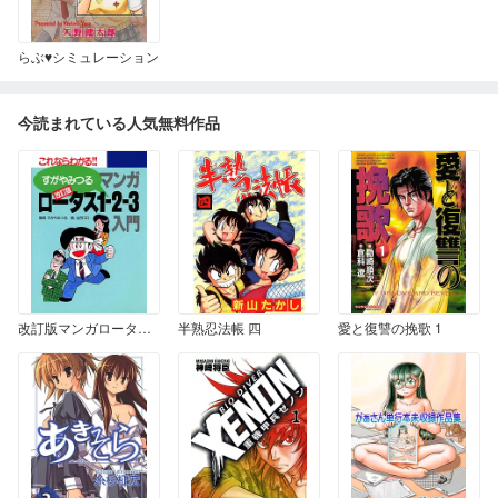
らぶ♥シミュレーション
今読まれている人気無料作品
改訂版マンガロータス1-2-3入門
半熟忍法帳 四
愛と復讐の挽歌 1