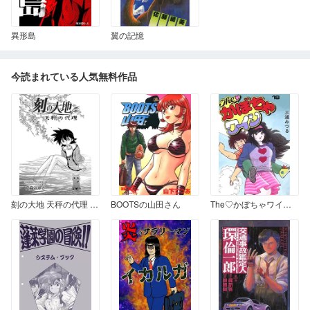
異形島
翼の記憶
今読まれている人気無料作品
刻の大地 天秤の代理 第1巻 2話 旅人たちの序章1 十六夜2
BOOTSの山田さん
The♡かぼちゃワイン 18