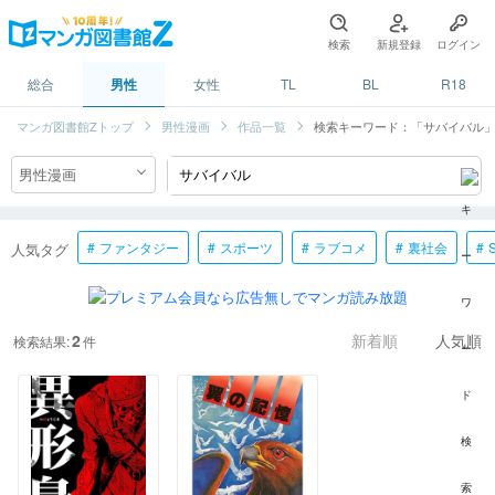
検索
新規登録
ログイン
総合
男性
女性
TL
BL
R18
マンガ図書館Zトップ
男性漫画
作品一覧
検索キーワード：「サバイバル
ファンタジー
スポーツ
ラブコメ
裏社会
人気タグ
2
検索結果:
件
新着順
人気順