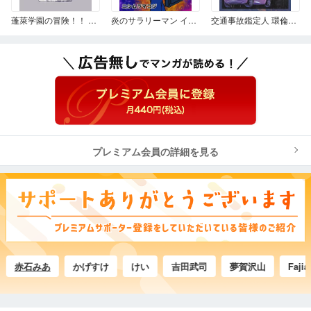
蓬萊学園の冒険！！ システムブック
炎のサラリーマン イカルガ
交通事故鑑定人 環倫一郎 第一巻
プレミアム会員の詳細を見る
赤石みあ
かげすけ
けい
吉田武司
夢賀沢山
Fajian