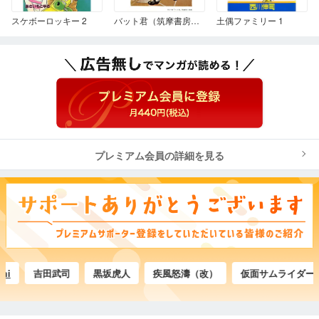
スケボーロッキー 2
バット君（筑摩書房版）
土偶ファミリー 1
プレミアム会員の詳細を見る
吉田武司
黒坂虎人
疾風怒濤（改）
仮面サムライダーE●目