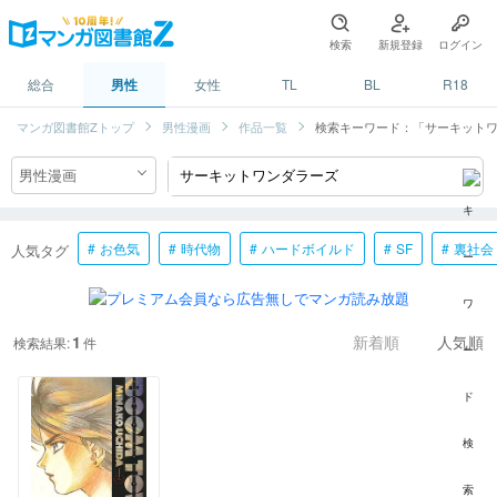
検索
新規登録
ログイン
総合
男性
女性
TL
BL
R18
マンガ図書館Zトップ
男性漫画
作品一覧
検索キーワード：「サーキット
お色気
時代物
ハードボイルド
SF
裏社会
人気タグ
1
検索結果:
件
新着順
人気順