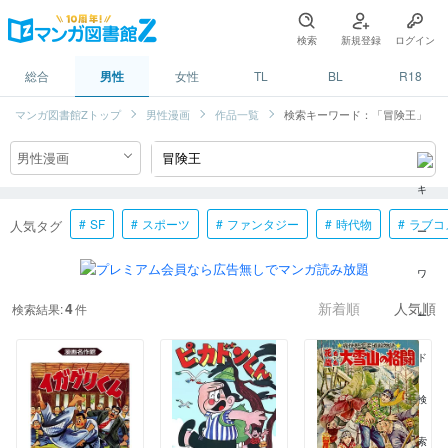
検索
新規登録
ログイン
総合
男性
女性
TL
BL
R18
マンガ図書館Zトップ
男性漫画
作品一覧
検索キーワード：「冒険王」
SF
スポーツ
ファンタジー
時代物
ラブコ
人気タグ
4
検索結果:
件
新着順
人気順