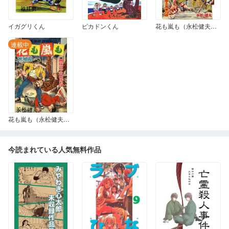
イガグリくん
ピカドンくん
花も嵐も（永松健夫版） 大雪山の格闘
連載中
花も嵐も（永松健夫版） 秋風編
今読まれている人気無料作品