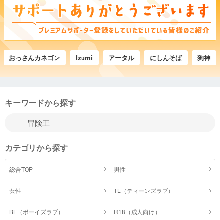
おっさんカネゴン
Izumi
アータル
にしんそば
狗神
F
キーワードから探す
カテゴリから探す
総合TOP
男性
女性
TL（ティーンズラブ）
BL（ボーイズラブ）
R18（成人向け）