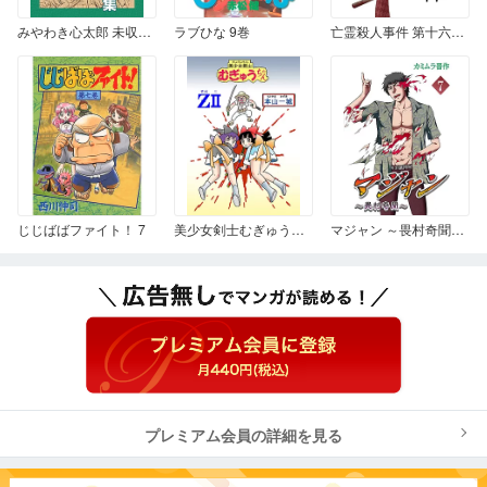
みやわき心太郎 未収録作品集
ラブひな 9巻
亡霊殺人事件 第十六幕「止まらぬ凶手」
じじばばファイト！ 7
美少女剣士むぎゅうちゃんＺⅡ
マジャン ～畏村奇聞～ 7
プレミアム会員の詳細を見る