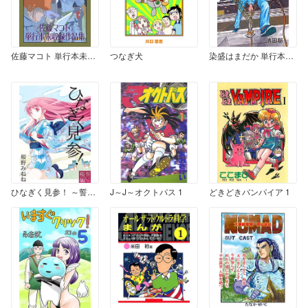
佐藤マコト 単行本未収録作品集
つなぎ犬
染盛はまだか 単行本未収録作品集 1
ひなぎく見参！ ～誓いの桜編～
J～J～オクトパス 1
どきどきバンパイア 1