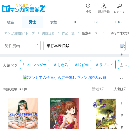
検索
新規登録
ログイン
総合
男性
女性
TL
BL
R18
マンガ図書館Zトップ
男性漫画
作品一覧
検索キーワード：「単行本未収
ファンタジー
お色気
時代物
ラブコメ
ス
人気タグ
31
検索結果:
件
新着順
人気順