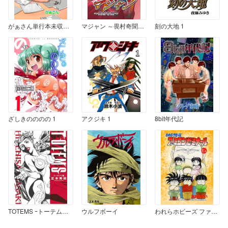
がぁさん単行本未収録作品集
マジャン ～畏村奇聞～ 1
刻の大地 1
ざしきのののの 1
アクジキ 1
8bit年代記
TOTEMS ｰトーテムズｰ 1
ウルフボーイ
われらホビーズ ファミコンゼミナール Ex