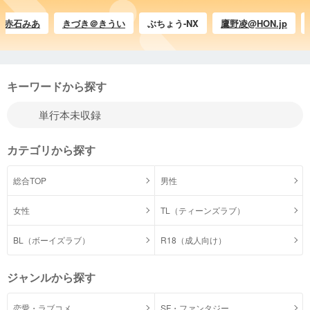
あ
きづき＠きうい
ぶちょう-NX
鷹野凌@HON.jp
かげすけ
キーワードから探す
カテゴリから探す
総合TOP
男性
女性
TL（ティーンズラブ）
BL（ボーイズラブ）
R18（成人向け）
ジャンルから探す
恋愛・ラブコメ
SF・ファンタジー