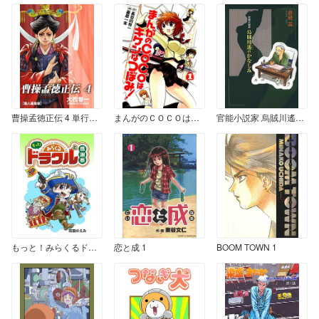
曹操孟徳正伝 4 単行本未収録巻
まんがのＣＯＣＯはキケンなつぼみ！ 1
官能小説家 烏賊川遙のかなしみ
もっと！みらくるドラクル・感謝祭 上
恋と成 1
BOOM TOWN 1