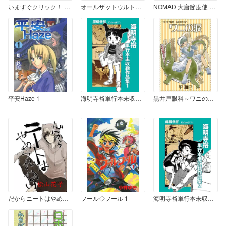
いますぐクリック！ 幻の5
オールザットウルトラ科学まんが
NOMAD 大唐節度使 高仙芝伝
平安Haze 1
海明寺裕単行本未収録作品集 １
黒井戸眼科～ワニの涙～
だからニートはやめられない
フール◇フール 1
海明寺裕単行本未収録作品集 2