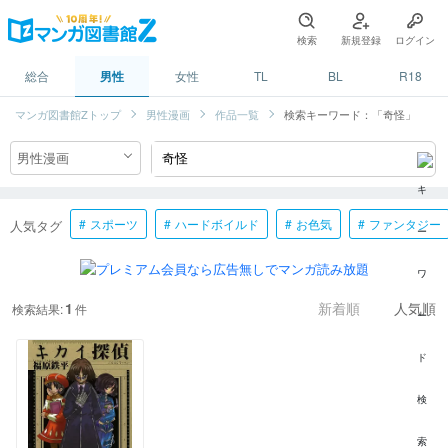
検索
新規登録
ログイン
総合
男性
女性
TL
BL
R18
マンガ図書館Zトップ
男性漫画
作品一覧
検索キーワード：「奇怪」
スポーツ
ハードボイルド
お色気
ファンタジー
人気タグ
1
検索結果:
件
新着順
人気順