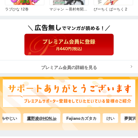
ラブひな 12巻
マジャン ～畏村奇聞～ 3
ぴーちく ぱーちく 2
プレミアム会員の詳細を見る
やじい
鷹野凌@HON.jp
Fajianoカズタカ
けい
夢賀沢山