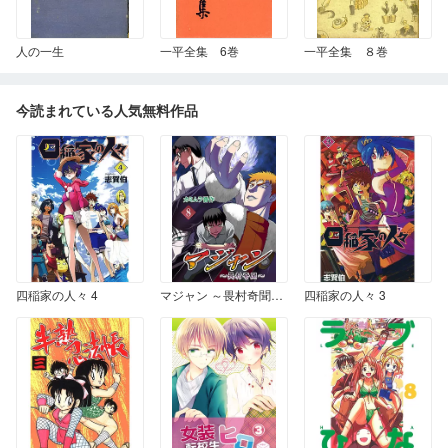
人の一生
一平全集 6巻
一平全集 ８巻
今読まれている人気無料作品
四稲家の人々 4
マジャン ～畏村奇聞～ 8
四稲家の人々 3