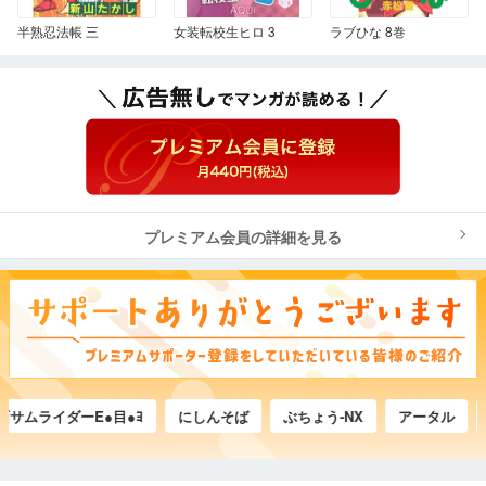
半熟忍法帳 三
女装転校生ヒロ 3
ラブひな 8巻
プレミアム会員の詳細を見る
ムライダーE●目●ﾖ
にしんそば
ぶちょう-NX
アータル
鷹野