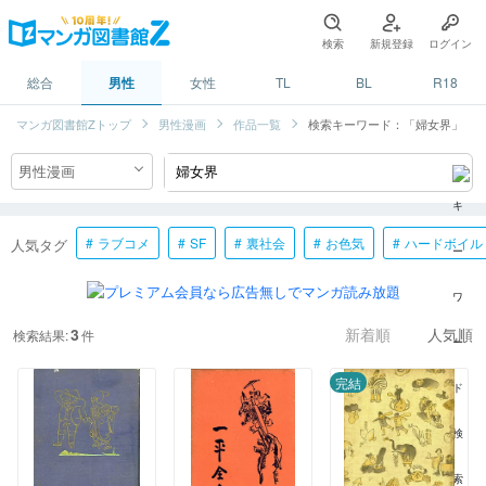
検索
新規登録
ログイン
総合
男性
女性
TL
BL
R18
マンガ図書館Zトップ
男性漫画
作品一覧
検索キーワード：「婦女界」
ラブコメ
SF
裏社会
お色気
ハードボイル
人気タグ
3
検索結果:
件
新着順
人気順
完結