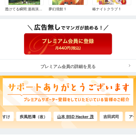
透けてる瞬間 漫画演出版
夢幻境館 1
椿ナイトクラブ 1
プレミアム会員の詳細を見る
け
疾風怒濤（改）
山本 BSD Hacker 茂
吉田武司
アータ