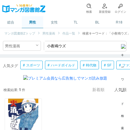
検索
新規登録
ログイン
総合
男性
女性
TL
BL
R18
マンガ図書館Zトップ
男性漫画
作品一覧
検索キーワード：「小夜鳴ウズ
スポーツ
ハードボイルド
時代物
SF
ファ
人気タグ
1
検索結果:
件
新着順
人気順