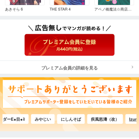
あきそら 6
THE STAR 4
アベノ橋魔法☆商店街 2
プレミアム会員の詳細を見る
E●目●ﾖ
みやじい
にしんそば
疾風怒濤（改）
Izumi