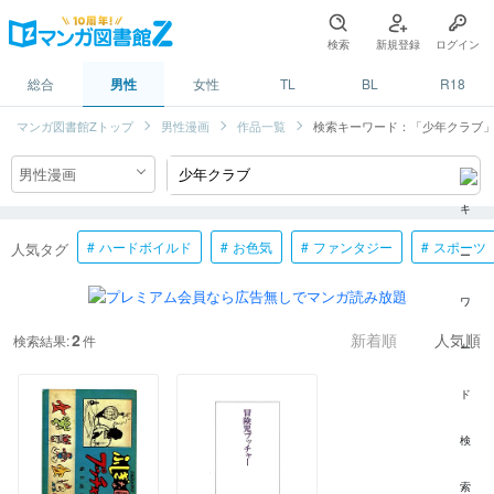
検索
新規登録
ログイン
総合
男性
女性
TL
BL
R18
マンガ図書館Zトップ
男性漫画
作品一覧
検索キーワード：「少年クラブ
ハードボイルド
お色気
ファンタジー
スポーツ
人気タグ
2
検索結果:
件
新着順
人気順