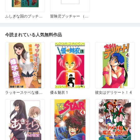
ふしぎな国のプッチャー
冒険児プッチャー （雑誌掲載版）
今読まれている人気無料作品
ラッキースケベな修学旅行 漫画演出版
優＆魅衣 1
彼女はデリケート！ 4