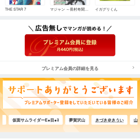
THE STAR 7
マジャン ～畏村奇聞～ 3
イガグリくん
プレミアム会員の詳細を見る
仮面サムライダーE●目●ﾖ
夢賀沢山
きづき＠きうい
山本 BSD