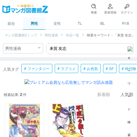
検索
新規登録
ログイン
総合
男性
女性
TL
BL
R18
マンガ図書館Zトップ
男性漫画
作品一覧
検索キーワード：「来賀 友志」
ファンタジー
ラブコメ
お色気
SF
時代物
人気タグ
2
検索結果:
件
新着順
人気順