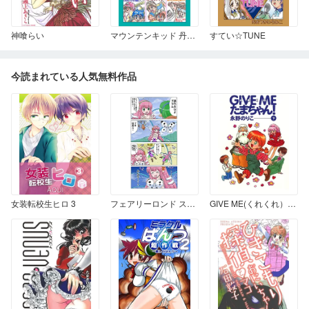
神喰らい
マウンテンキッド 丹羽広次短篇集
すてい☆TUNE
今読まれている人気無料作品
女装転校生ヒロ 3
フェアリーロンド ストーリーAct１～Aｃｔ３
GIVE ME(くれくれ）たまちゃん！ 下巻