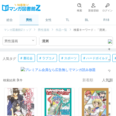
検索
新規登録
ログイン
総合
男性
女性
TL
BL
R18
マンガ図書館Zトップ
男性漫画
作品一覧
検索キーワード：「溌溂」
裏社会
ラブコメ
スポーツ
ハードボイルド
人気タグ
3
検索結果:
件
新着順
人気順