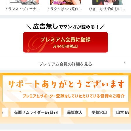
トランス・ヴィーナス 2
ミラクルぱんつ超作戦 ミラクルぱんつ超作戦2〜癒しのパンツ〜
ひきこもり探偵 おにいちゃんとマコ
プレミアム会員の詳細を見る
仮面サムライダーE●目●ﾖ
黒坂虎人
夢賀沢山
山本 BSD Ha