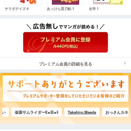
サラダデイズ 4
あっけら貫刃帖 1
女帝 1
プレミアム会員の詳細を見る
仮面サムライダーE●目●ﾖ
Takahiro.Maeda
おっさんカネゴン