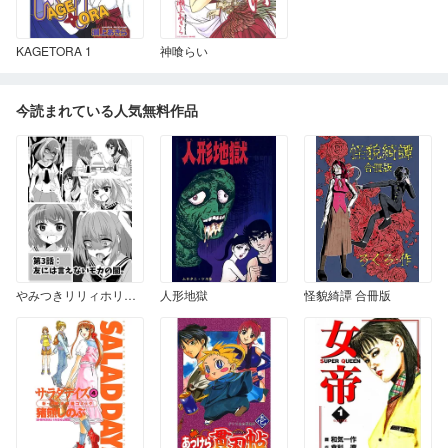
KAGETORA 1
神喰らい
今読まれている人気無料作品
やみつきリリィホリックちゅう♪ 第3話 友には言えないモカの闇。
人形地獄
怪貌綺譚 合冊版