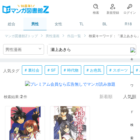
検索
新規登録
ログイン
総合
男性
女性
TL
BL
R18
マンガ図書館Zトップ
男性漫画
作品一覧
検索キーワード：「瀬上あきら
裏社会
SF
時代物
お色気
スポーツ
人気タグ
2
検索結果:
件
新着順
人気順