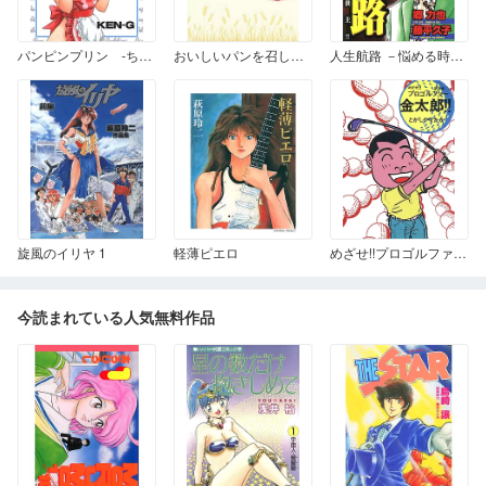
パンピンプリン -ちょっとＨな同居人- 1
おいしいパンを召しあがれ!
人生航路 －悩める時代の救世主!!－
旋風のイリヤ 1
軽薄ピエロ
めざせ!!プロゴルファー金太郎
今読まれている人気無料作品