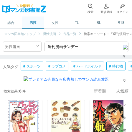
検索
新規登録
ログイン
総合
男性
女性
TL
BL
R18
マンガ図書館Zトップ
男性漫画
作品一覧
検索キーワード：「週刊漫画サ
スポーツ
ラブコメ
ハードボイルド
時代物
人気タグ
6
検索結果:
件
新着順
人気順