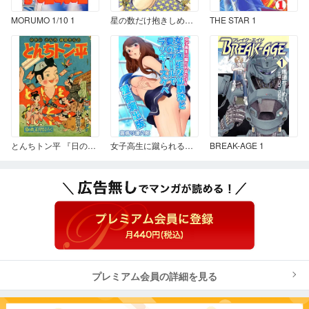
MORUMO 1/10 1
星の数だけ抱きしめて 1
THE STAR 1
とんちトン平 『日の丸』1958年正月号付録
女子高生に蹴られるだけ 4 女子高生な幼馴染と夏のプールでラッキースケベ漫画演出版
BREAK-AGE 1
プレミアム会員の詳細を見る