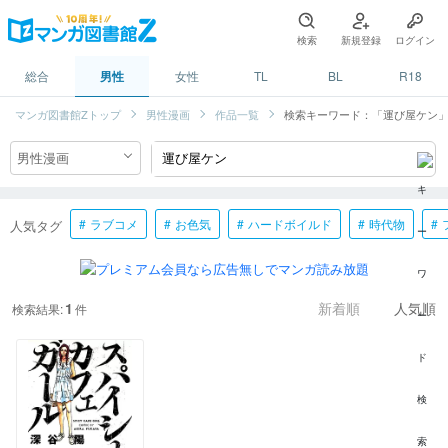
検索
新規登録
ログイン
総合
男性
女性
TL
BL
R18
マンガ図書館Zトップ
男性漫画
作品一覧
検索キーワード：「運び屋ケン
ラブコメ
お色気
ハードボイルド
時代物
人気タグ
1
検索結果:
件
新着順
人気順