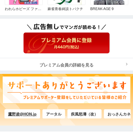
われらホビーズ ファミコンゼミナール 3
麻雀青春綺談トバクチ
BREAK-AGE 9
プレミアム会員の詳細を見る
鷹野凌@HON.jp
アータル
疾風怒濤（改）
おっさんカネゴン