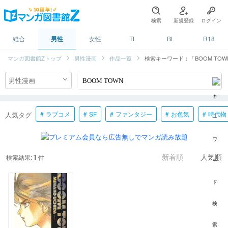
検索
新規登録
ログイン
総合
男性
女性
TL
BL
R18
マンガ図書館Zトップ
男性漫画
作品一覧
検索キーワード：「BOOM TOW
ラブコメ
SF
ファンタジー
お色気
時代物
人気タグ
1
検索結果:
件
新着順
人気順