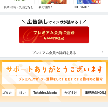
長崎 出島・丸山ばなし
夢幻境館 1
THE STAR 1
プレミアム会員の詳細を見る
ズタカ
けい
Takahiro.Maeda
かげすけ
鷹野凌@HON.jp