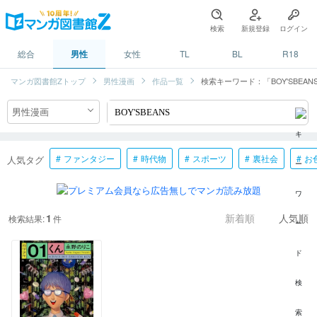
検索
新規登録
ログイン
総合
男性
女性
TL
BL
R18
マンガ図書館Zトップ
男性漫画
作品一覧
検索キーワード：「BOY'SBEAN
ファンタジー
時代物
スポーツ
裏社会
お
人気タグ
1
検索結果:
件
新着順
人気順