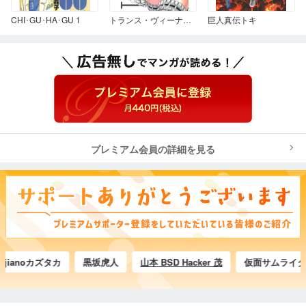
CHI･GU･HA･GU 1
トランス・ヴィーナス 2
巨人真伝トキ
プレミアム会員の詳細を見る
ianoカズタカ
黒坂虎人
山本 BSD Hacker 茂
仮面サムライダーE