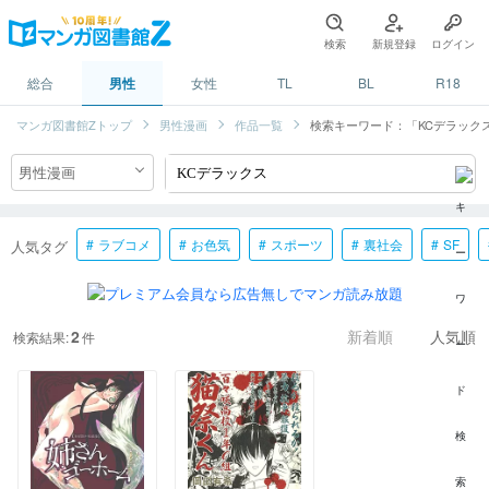
検索
新規登録
ログイン
総合
男性
女性
TL
BL
R18
マンガ図書館Zトップ
男性漫画
作品一覧
検索キーワード：「KCデラック
ラブコメ
お色気
スポーツ
裏社会
SF
人気タグ
2
検索結果:
件
新着順
人気順