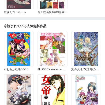
姉さんゴーホーム
百々咲高校1年C組 猫祭くん
今読まれている人気無料作品
やわらか忍法SOS 1
8th GOD's works ～八神健同人短編集～ 下
刻の大地 79話 塔の戦い８「本当」から「信じたい」