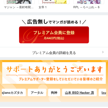
マジャン ～畏村奇聞～ 3
女帝 1
RPL ～ろーぷれ～ 6
プレミアム会員の詳細を見る
ianoカズタカ
アータル
狗神
山本 BSD Hacker 茂
Izumi