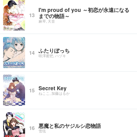
I'm proud of you ～初恋が永遠になる
13
までの物語～
麻琴, 天音
ふたりぼっち
14
咲澤蜜把, ハヅキ
Secret Key
15
ねここ, 加藤はるか
悪魔と私のヤジルシ恋物語
16
雪琉