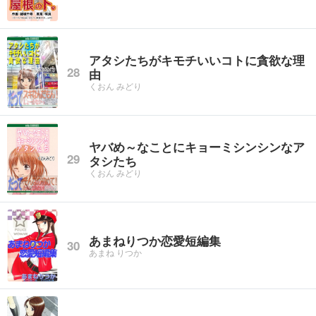
アタシたちがキモチいいコトに貪欲な理
28
由
くおん みどり
ヤバめ～なことにキョーミシンシンなア
29
タシたち
くおん みどり
あまねりつか恋愛短編集
30
あまね りつか