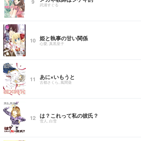
9
武浦すぐる
姫と執事の甘い関係
10
心愛, 真黒皇子
あに×いもうと
11
古都さくら, 風間葵
は？これって私の彼氏？
12
雪人, 白雪