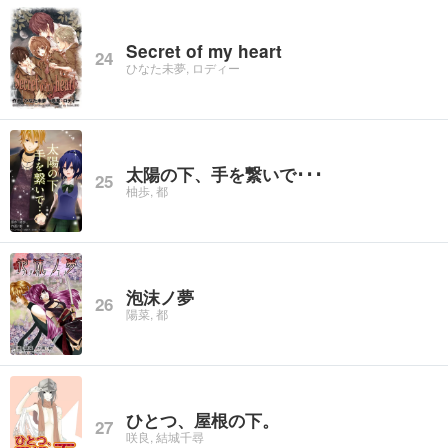
Secret of my heart
24
ひなた未夢, ロディー
太陽の下、手を繋いで･･･
25
柚歩, 都
泡沫ノ夢
26
陽菜, 都
ひとつ、屋根の下。
27
咲良, 結城千尋