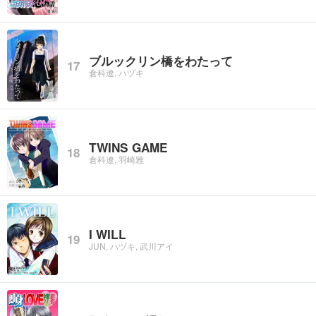
ブルックリン橋をわたって
17
倉科遼, ハヅキ
TWINS GAME
18
倉科遼, 羽崎雅
I WILL
19
JUN, ハヅキ, 武川アイ