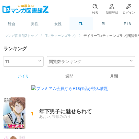
検索
新規登録
ログイン
総合
男性
女性
TL
BL
R18
マンガ図書館Zトップ
TL(ティーンズラブ)
デイリーTL(ティーンズラブ)閲覧
ランキング
デイリー
週間
月間
年下男子に魅せられて
1
あおい, 笹原みのり