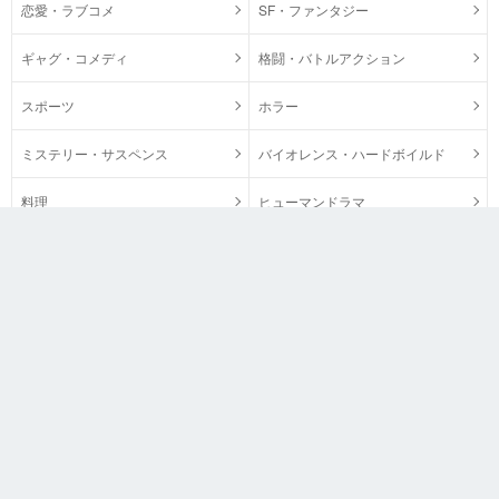
恋愛・ラブコメ
SF・ファンタジー
ギャグ・コメディ
格闘・バトルアクション
スポーツ
ホラー
ミステリー・サスペンス
バイオレンス・ハードボイルド
料理
ヒューマンドラマ
日常
芸術・医療
ビジネス・政治
歴史・時代物
マンガ図書館Z 公式Twitterをフォロー
＼SNSでマンガ図書館Zを紹介／