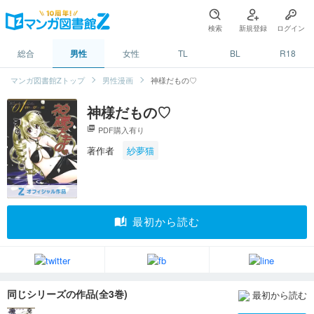
検索
新規登録
ログイン
総合
男性
女性
TL
BL
R18
マンガ図書館Zトップ
男性漫画
神様だもの♡
神様だもの♡
picture_as_pdf
PDF購入有り
著作者
紗夢猫
auto_stories
最初から読む
同じシリーズの作品(全3巻)
最初から読む