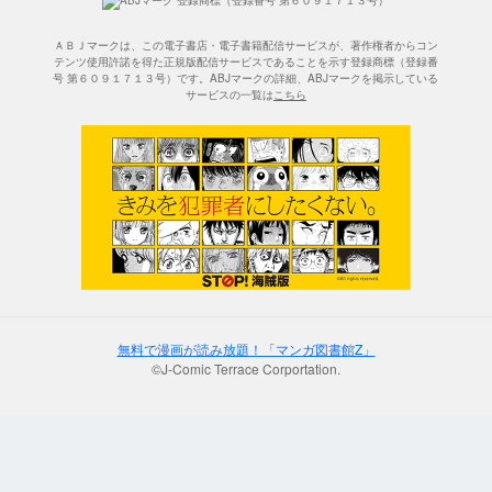
ＡＢＪマークは、この電子書店・電子書籍配信サービスが、著作権者からコン
テンツ使用許諾を得た正規版配信サービスであることを示す登録商標（登録番
号 第６０９１７１３号）です。ABJマークの詳細、ABJマークを掲示している
サービスの一覧は
こちら
無料で漫画が読み放題！「マンガ図書館Z」
©J-Comic Terrace Corportation.