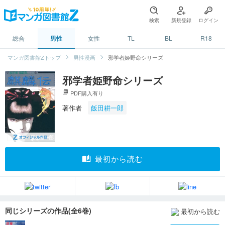
検索
新規登録
ログイン
総合
男性
女性
TL
BL
R18
マンガ図書館Zトップ
男性漫画
邪学者姫野命シリーズ
邪学者姫野命シリーズ
picture_as_pdf
PDF購入有り
著作者
飯田耕一郎
auto_stories
最初から読む
同じシリーズの作品(全6巻)
最初から読む