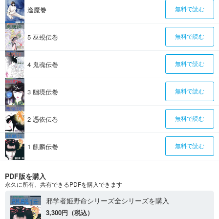
逢魔巻
無料で読む
5 巫覡伝巻
無料で読む
4 鬼魂伝巻
無料で読む
3 幽境伝巻
無料で読む
2 憑依伝巻
無料で読む
1 麒麟伝巻
無料で読む
PDF版を購入
永久に所有、共有できるPDFを購入できます
邪学者姫野命シリーズ全シリーズを購入
3,300円（税込）