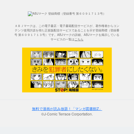
ＡＢＪマークは、この電子書店・電子書籍配信サービスが、著作権者からコン
テンツ使用許諾を得た正規版配信サービスであることを示す登録商標（登録番
号 第６０９１７１３号）です。ABJマークの詳細、ABJマークを掲示している
サービスの一覧は
こちら
無料で漫画が読み放題！「マンガ図書館Z」
©J-Comic Terrace Corportation.