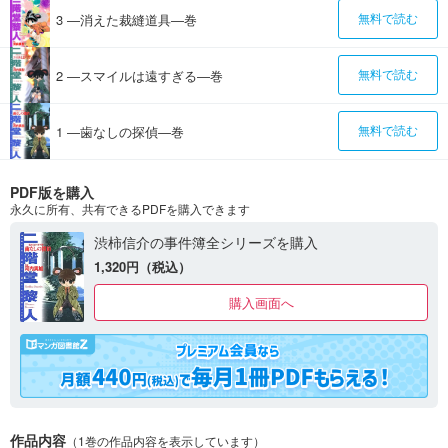
3 ―消えた裁縫道具―巻
無料で読む
2 ―スマイルは遠すぎる―巻
無料で読む
1 ―歯なしの探偵―巻
無料で読む
PDF版を購入
永久に所有、共有できるPDFを購入できます
渋柿信介の事件簿全シリーズを購入
1,320円（税込）
購入画面へ
作品内容
（1巻の作品内容を表示しています）