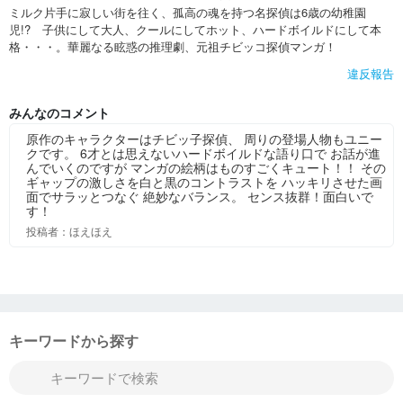
ミルク片手に寂しい街を往く、孤高の魂を持つ名探偵は6歳の幼稚園
児!? 子供にして大人、クールにしてホット、ハードボイルドにして本
格・・・。華麗なる眩惑の推理劇、元祖チビッコ探偵マンガ！
違反報告
みんなのコメント
原作のキャラクターはチビッ子探偵、 周りの登場人物もユニー
クです。 6才とは思えないハードボイルドな語り口で お話が進
んでいくのですが マンガの絵柄はものすごくキュート！！ その
ギャップの激しさを白と黒のコントラストを ハッキリさせた画
面でサラッとつなぐ 絶妙なバランス。 センス抜群！面白いで
す！
投稿者：ほえほえ
キーワードから探す