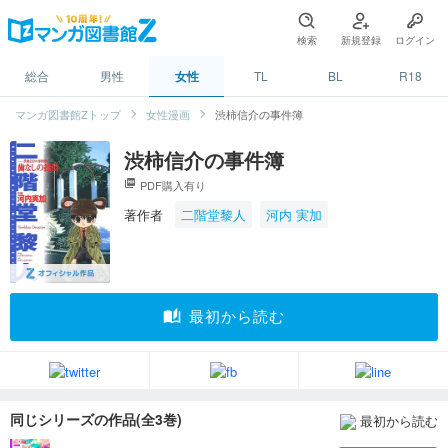
検索
新規登録
ログイン
総合
男性
女性
TL
BL
R18
マンガ図書館Zトップ
女性漫画
渋柿信介の事件簿
渋柿信介の事件簿
picture_as_pdf
PDF購入有り
著作者
二階堂黎人
河内 実加
auto_stories
最初から読む
同じシリーズの作品(全3巻)
最初から読む