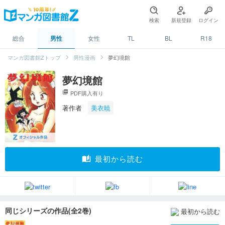
検索
新規登録
ログイン
総合
男性
女性
TL
BL
R18
マンガ図書館Zトップ
男性漫画
夢幻境館
夢幻境館
picture_as_pdf
PDF購入有り
著作者
美衣暁
auto_stories
最初から読む
同じシリーズの作品(全2巻)
最初から読む