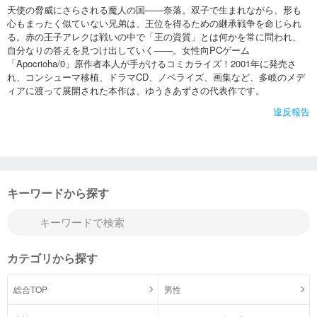
天使の脅威にさらされる魔人の国——奈落。双子で生まれながら、形も
心もまったく似ていない兄弟は、王位を得るための継承戦争を命じられ
る。赤の王子アレクは戦いの中で「王の資質」とは何かを常に問われ、
自分なりの答えを見つけ出していく——。女性向PCゲーム
「Apocrioha/0」原作者本人が手がけるコミカライズ！2001年に発売さ
れ、コンシューマ移植、ドラマCD、ノベライズ、画集など、多岐のメデ
ィアに渡って展開された本作は、ゆうきあずさの代表作です。
違反報告
キーワードから探す
カテゴリから探す
総合TOP
男性