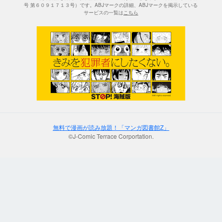
号 第６０９１７１３号）です。ABJマークの詳細、ABJマークを掲示している
サービスの一覧は
こちら
無料で漫画が読み放題！「マンガ図書館Z」
©J-Comic Terrace Corportation.
;