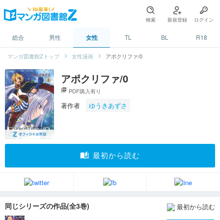
検索
新規登録
ログイン
総合
男性
女性
TL
BL
R18
マンガ図書館Zトップ
女性漫画
アポクリファ/0
アポクリファ/0
picture_as_pdf
PDF購入有り
著作者
ゆうきあずさ
auto_stories
最初から読む
同じシリーズの作品(全3巻)
最初から読む