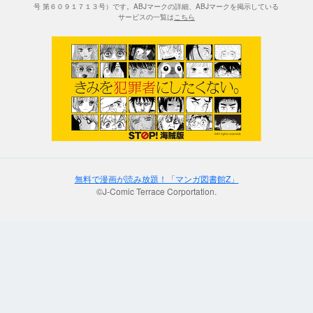
号 第６０９１７１３号）です。ABJマークの詳細、ABJマークを掲示している
サービスの一覧は
こちら
無料で漫画が読み放題！「マンガ図書館Z」
©J-Comic Terrace Corportation.
;