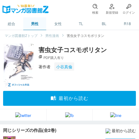
検索
新規登録
ログイン
総合
男性
女性
TL
BL
R18
マンガ図書館Zトップ
男性漫画
害虫女子コスモポリタン
害虫女子コスモポリタン
picture_as_pdf
PDF購入有り
著作者
小谷真倫
auto_stories
最初から読む
同じシリーズの作品(全2巻)
最初から読む