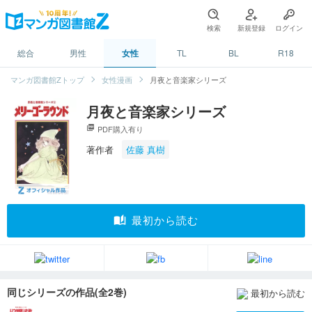
検索
新規登録
ログイン
総合
男性
女性
TL
BL
R18
マンガ図書館Zトップ
女性漫画
月夜と音楽家シリーズ
月夜と音楽家シリーズ
picture_as_pdf
PDF購入有り
著作者
佐藤 真樹
auto_stories
最初から読む
同じシリーズの作品(全2巻)
最初から読む