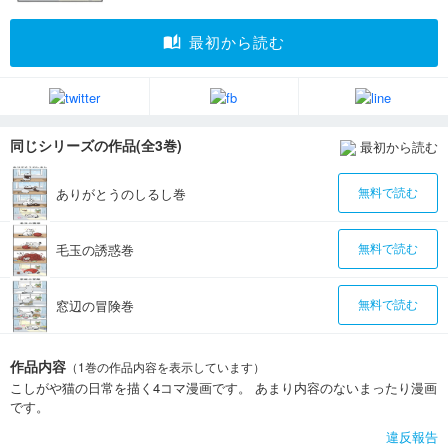
auto_stories
最初から読む
同じシリーズの作品(全3巻)
最初から読む
ありがとうのしるし巻
無料で読む
毛玉の誘惑巻
無料で読む
窓辺の冒険巻
無料で読む
作品内容
（1巻の作品内容を表示しています）
こしがや猫の日常を描く4コマ漫画です。 あまり内容のないまったり漫画
です。
違反報告