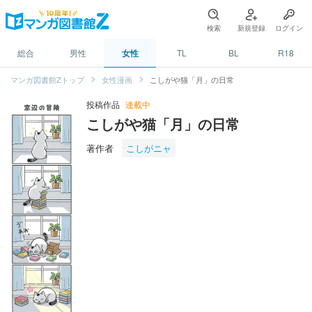
検索
新規登録
ログイン
総合
男性
女性
TL
BL
R18
マンガ図書館Zトップ
女性漫画
こしがや猫「月」の日常
投稿作品
連載中
こしがや猫「月」の日常
著作者
こしがニャ