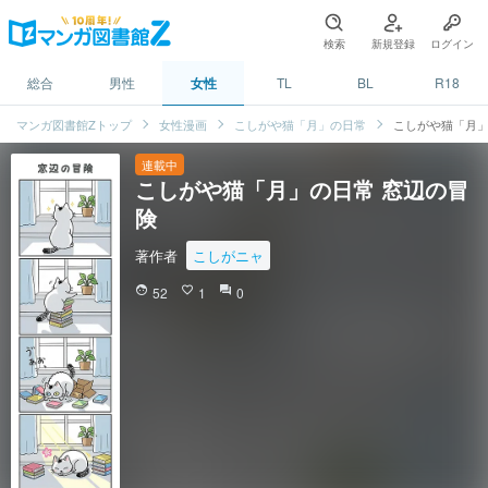
検索
新規登録
ログイン
総合
男性
女性
TL
BL
R18
マンガ図書館Zトップ
女性漫画
こしがや猫「月」の日常
こしがや猫「月」
連載中
こしがや猫「月」の日常 窓辺の冒
険
著作者
こしがニャ
face
52
favorite_border
1
question_answer
0