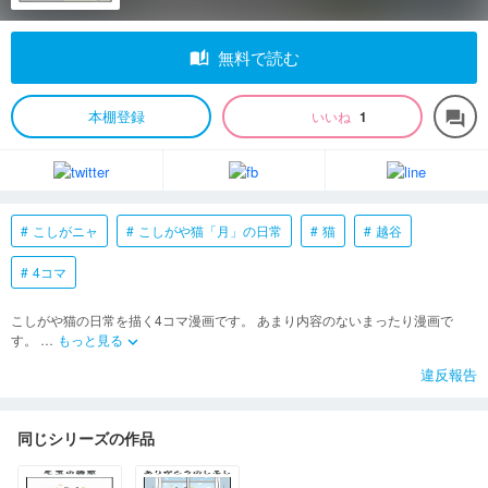
auto_stories
無料で読む
本棚登録
いいね
1
forum
こしがニャ
こしがや猫「月」の日常
猫
越谷
4コマ
こしがや猫の日常を描く4コマ漫画です。 あまり内容のないまったり漫画で
す。
…
もっと見る
keyboard_arrow_down
違反報告
同じシリーズの作品