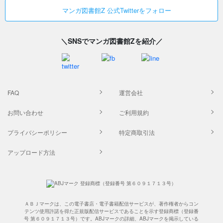
マンガ図書館Z 公式Twitterをフォロー
＼SNSでマンガ図書館Zを紹介／
FAQ
運営会社
お問い合わせ
ご利用規約
プライバシーポリシー
特定商取引法
アップロード方法
ＡＢＪマークは、この電子書店・電子書籍配信サービスが、著作権者からコン
テンツ使用許諾を得た正規版配信サービスであることを示す登録商標（登録番
号 第６０９１７１３号）です。ABJマークの詳細、ABJマークを掲示している