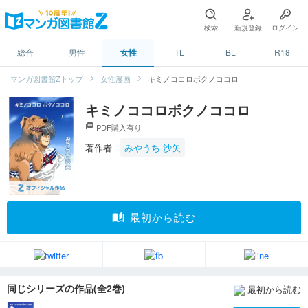
検索
新規登録
ログイン
総合
男性
女性
TL
BL
R18
マンガ図書館Zトップ
女性漫画
キミノココロボクノココロ
キミノココロボクノココロ
picture_as_pdf
PDF購入有り
著作者
みやうち 沙矢
auto_stories
最初から読む
同じシリーズの作品(全2巻)
最初から読む