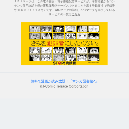
ＡＢＪマークは、この電子書店・電子書籍配信サービスが、著作権者からコン
テンツ使用許諾を得た正規版配信サービスであることを示す登録商標（登録番
号 第６０９１７１３号）です。ABJマークの詳細、ABJマークを掲示している
サービスの一覧は
こちら
無料で漫画が読み放題！「マンガ図書館Z」
©J-Comic Terrace Corportation.