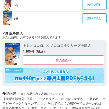
2巻
無料で読む
1巻
無料で読む
PDF版を購入
永久に所有、共有できるPDFを購入できます
キミノココロボクノココロ全シリーズを購入
1,100円（税込）
購入画面へ
作品内容
（1巻の作品内容を表示しています）
保健所で殺処分3日前にドッグセラピストの上総（かずさ）に救われ、セ
ラピードッグとなったアスカ。 そして初めての慰問先で出会ったのは、
生きる気力を失った少女・里乃（りの）だった。虐待され捨てられて、