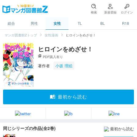
検索
新規登録
ログイン
総合
男性
女性
TL
BL
R18
マンガ図書館Zトップ
女性漫画
ヒロインをめざせ！
ヒロインをめざせ！
picture_as_pdf
PDF購入有り
著作者
小坂 理絵
auto_stories
最初から読む
同じシリーズの作品(全2巻)
最初から読む