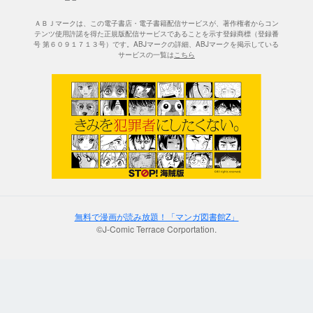
ＡＢＪマークは、この電子書店・電子書籍配信サービスが、著作権者からコン
テンツ使用許諾を得た正規版配信サービスであることを示す登録商標（登録番
号 第６０９１７１３号）です。ABJマークの詳細、ABJマークを掲示している
サービスの一覧は
こちら
無料で漫画が読み放題！「マンガ図書館Z」
©J-Comic Terrace Corportation.