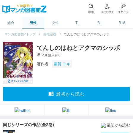
検索
新規登録
ログイン
総合
男性
女性
TL
BL
R18
マンガ図書館Zトップ
男性漫画
てんしのはねとアクマのシッポ
てんしのはねとアクマのシッポ
picture_as_pdf
PDF購入有り
著作者
霧賀 ユキ
auto_stories
最初から読む
同じシリーズの作品(全2巻)
最初から読む