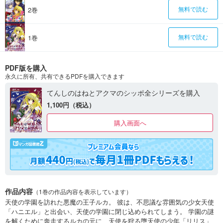
2巻
無料で読む
1巻
無料で読む
PDF版を購入
永久に所有、共有できるPDFを購入できます
てんしのはねとアクマのシッポ全シリーズを購入
1,100円（税込）
購入画面へ
作品内容
（1巻の作品内容を表示しています）
天使の学園を訪れた悪魔の王子ルカ。 彼は、不思議な雰囲気の少女天使
「ハニエル」と出会い、天使の学園に閉じ込められてしまう。 学園の謎
を解くために奔走するルカの元に、天使を狩る墮天使の少年「リリス」