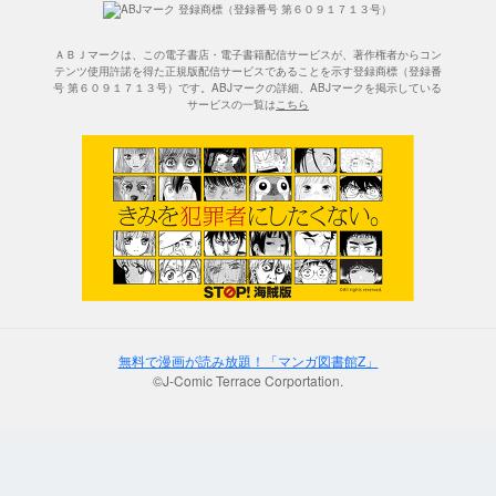
ＡＢＪマークは、この電子書店・電子書籍配信サービスが、著作権者からコン
テンツ使用許諾を得た正規版配信サービスであることを示す登録商標（登録番
号 第６０９１７１３号）です。ABJマークの詳細、ABJマークを掲示している
サービスの一覧は
こちら
無料で漫画が読み放題！「マンガ図書館Z」
©J-Comic Terrace Corportation.