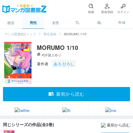
検索
新規登録
ログイン
総合
男性
女性
TL
BL
R18
マンガ図書館Zトップ
男性漫画
MORUMO 1/10
MORUMO 1/10
picture_as_pdf
PDF購入有り
著作者
あろ ひろし
auto_stories
最初から読む
同じシリーズの作品(全2巻)
最初から読む