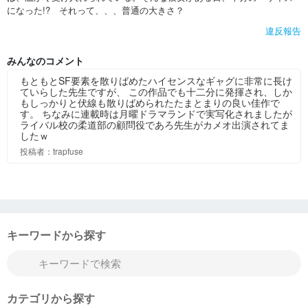
になった!? それって、、、普通の大きさ？
違反報告
みんなのコメント
もともとSF要素を散りばめたハイセンスなギャグに非常に長け
ていらした先生ですが、 この作品でも十二分に発揮され、しか
もしっかりと伏線も散りばめられたたまとまりの良い佳作で
す。 ちなみに連載時は月曜ドラマランドで実写化されましたが
ライバル校の柔道部の顧問役であろ先生がカメオ出演されてま
したｗ
投稿者：trapfuse
キーワードから探す
カテゴリから探す