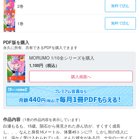
2巻
無料で読む
1巻
無料で読む
PDF版を購入
永久に所有、共有できるPDFを購入できます
MORUMO 1/10全シリーズを購入
1,100円（税込）
購入画面へ
作品内容
（1巻の作品内容を表示しています）
白瀬もるも、15歳。隕石から発見された赤ん坊が、すくすく成長
し、、、なんと身長16メートル、体重45トンに!? しかし街の住人に
は、温かく受け入れられている。そんな彼女がある日、十分の一サイズ