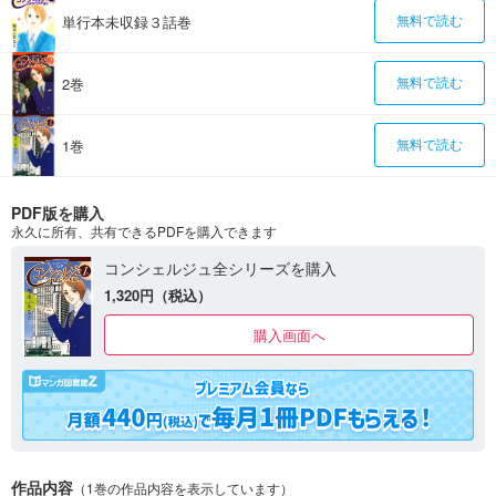
単行本未収録３話巻
無料で読む
2巻
無料で読む
1巻
無料で読む
PDF版を購入
永久に所有、共有できるPDFを購入できます
コンシェルジュ全シリーズを購入
1,320円（税込）
購入画面へ
作品内容
（1巻の作品内容を表示しています）