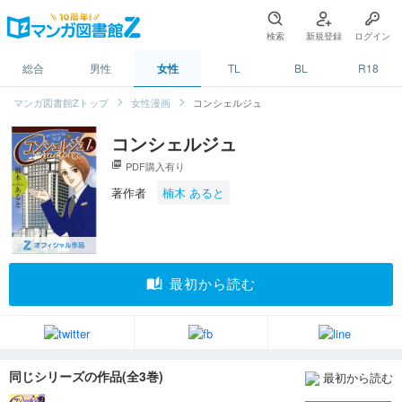
検索
新規登録
ログイン
総合
男性
女性
TL
BL
R18
マンガ図書館Zトップ
女性漫画
コンシェルジュ
コンシェルジュ
picture_as_pdf
PDF購入有り
著作者
楠木 あると
auto_stories
最初から読む
同じシリーズの作品(全3巻)
最初から読む