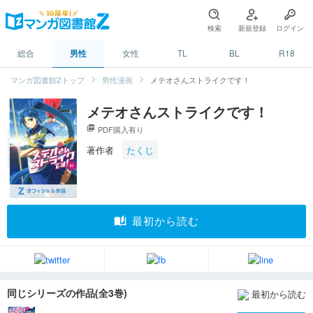
検索
新規登録
ログイン
総合
男性
女性
TL
BL
R18
マンガ図書館Zトップ
男性漫画
メテオさんストライクです！
メテオさんストライクです！
picture_as_pdf
PDF購入有り
著作者
たくじ
auto_stories
最初から読む
同じシリーズの作品(全3巻)
最初から読む