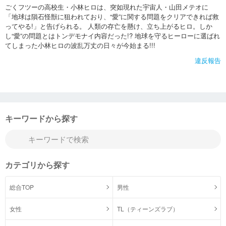
ごくフツーの高校生・小林ヒロは、突如現れた宇宙人・山田メテオに
「地球は隕石怪獣に狙われており、“愛”に関する問題をクリアできれば救
ってやる!」と告げられる。 人類の存亡を懸け、立ち上がるヒロ。しか
し“愛”の問題とはトンデモナイ内容だった!? 地球を守るヒーローに選ばれ
てしまった小林ヒロの波乱万丈の日々が今始まる!!!
違反報告
キーワードから探す
カテゴリから探す
総合TOP
男性
女性
TL（ティーンズラブ）