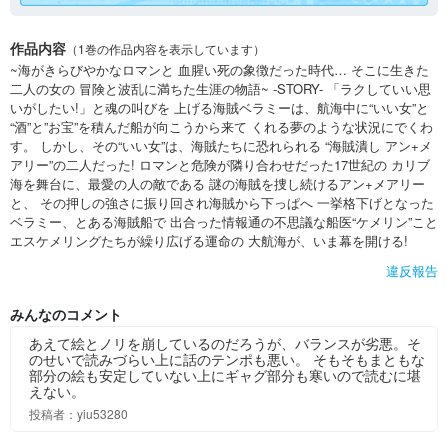
作品内容
（1巻の作品内容を表示しています）
~海がきらびやかなロマンと 血腥い死の象徴だった時代… そこに生きた
二人の女の 冒険と波乱に満ちた生涯の物語~ -STORY- 「ラクしていい思
いがしたい!」と魂の叫びを 上げる海賊ベラミーは、航海中に“いい女”と
“酒”と”お宝”を積んだ船が向こうから来て くれる夢のような状況にでくわ
す。 しかし、その“いい女”は、海賊たちに恐れられる “海賊潰し アン+メ
アリー”の二人だった! ロマンと危険が隣り合わせだった17世紀の カリブ
海を舞台に、最愛の人の敵である 謎の海賊を捜し続けるアン+メアリー
と、 その押しの強さに振り回され海賊から下っぱへ 一挙格下げとなった
ベラミー、とある海賊船で 出合った情報通の不思議な船医“ケメリン”こと
エスケメリングたちが繰り広げる運命の 大航海が、いま幕を開ける!
違反報告
みんなのコメント
あえて絵とノリを崩しているのだろうが、バランスが劣悪。そ
のせいで読みづらい上に話のテンポも悪い。 そもそもまともな
部分の絵も安定していない上にギャグ部分も寒いので読むに堪
えない。
投稿者：yiu53280