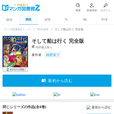
検索
新規登録
ログイン
総合
男性
女性
TL
BL
R18
マンガ図書館Zトップ
男性漫画
そして船は行く 完全版
そして船は行く 完全版
picture_as_pdf
PDF購入有り
著作者
雑君保プ
auto_stories
最初から読む
同じシリーズの作品(全4巻)
最初から読む