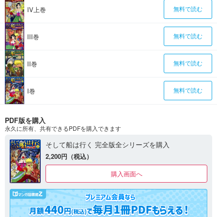
IV上巻
無料で読む
III巻
無料で読む
II巻
無料で読む
I巻
無料で読む
PDF版を購入
永久に所有、共有できるPDFを購入できます
そして船は行く 完全版全シリーズを購入
2,200円（税込）
購入画面へ