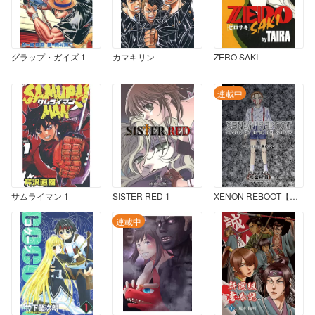
グラップ・ガイズ 1
カマキリン
ZERO SAKI
連載中
サムライマン 1
SISTER RED 1
XENON REBOOT【分冊版】 PROLOUGE.「炎の化石」
連載中