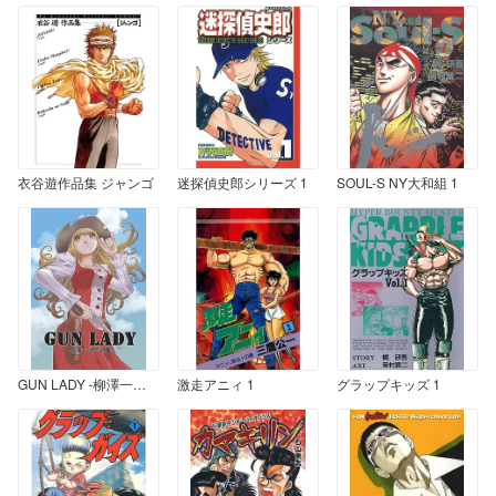
衣谷遊作品集 ジャンゴ
迷探偵史郎シリーズ 1
SOUL-S NY大和組 1
GUN LADY -柳澤一明作品集-
激走アニィ 1
グラップキッズ 1