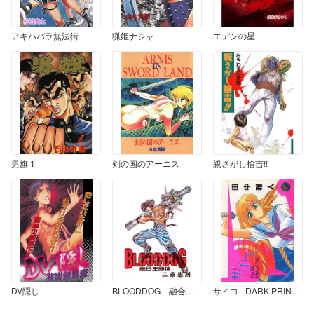
アキハバラ無法街
猟姫ナジャ
エデンの星
男旗 1
剣の国のアーニス
親さがし捨吉!!
DV隠し
BLOODDOG－融合生命体－ 完全版
サイコ - DARK PRINCESS - 1