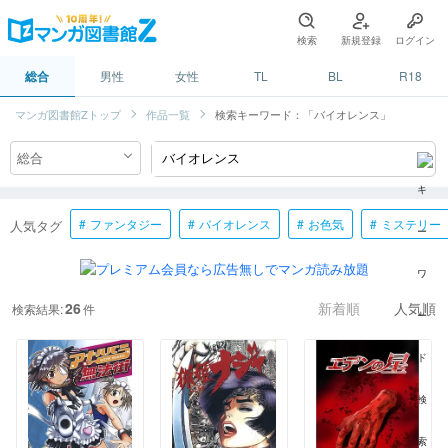
検索
新規登録
ログイン
総合
男性
女性
TL
BL
R18
マンガ図書館Zトップ
作品一覧
検索キーワード：「バイオレンス」
ファンタジー
バイオレンス
お色気
ミステリー
人気タグ
26
検索結果:
件
新着順
人気順