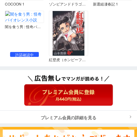
COCOON 1
ゾンビアンドドラゴン その1
新選組凄春記 1
闇を食う男 : 怪奇バイオレンス小説
許諾確認中
紅壁虎（ホンピーフー） 1
プレミアム会員の詳細を見る