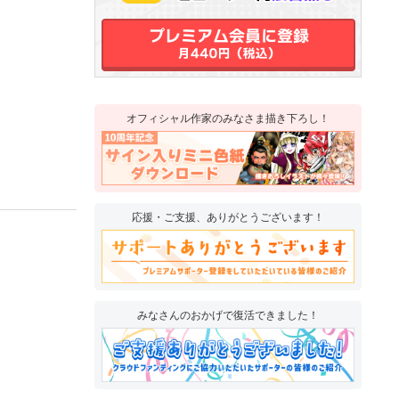
オフィシャル作家のみなさま描き下ろし！
応援・ご支援、ありがとうございます！
みなさんのおかげで復活できました！