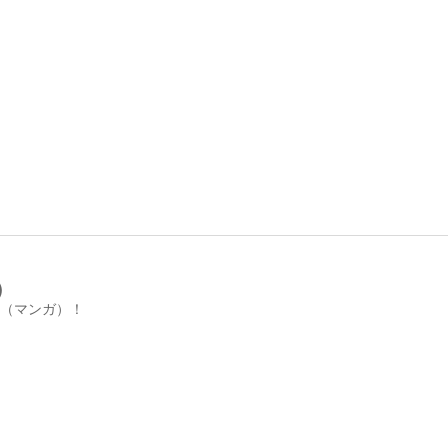
）
（マンガ）！