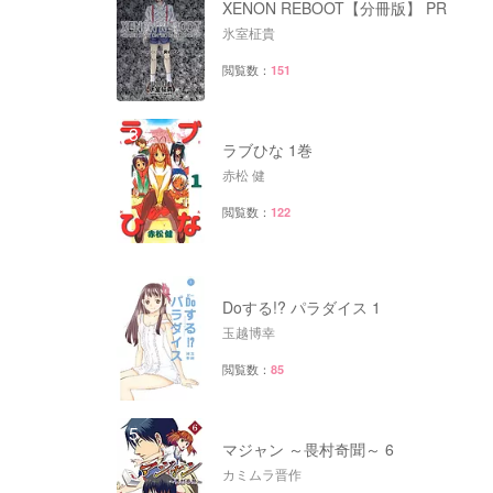
XENON REBOOT【分冊版】 PR
氷室柾貴
閲覧数：
151
3
ラブひな 1巻
赤松 健
閲覧数：
122
4
Doする!? パラダイス 1
玉越博幸
閲覧数：
85
5
マジャン ～畏村奇聞～ 6
カミムラ晋作