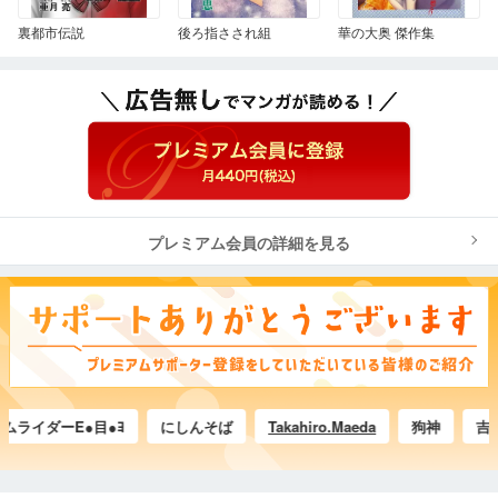
裏都市伝説
後ろ指さされ組
華の大奥 傑作集
プレミアム会員の詳細を見る
イダーE●目●ﾖ
にしんそば
Takahiro.Maeda
狗神
吉田武