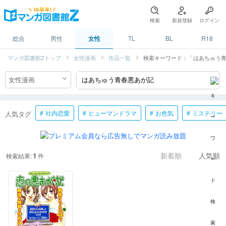
検索
新規登録
ログイン
総合
男性
女性
TL
BL
R18
マンガ図書館Zトップ
女性漫画
作品一覧
検索キーワード：「はあちゅう
社内恋愛
ヒューマンドラマ
お色気
ミステリー
人気タグ
1
検索結果:
件
新着順
人気順