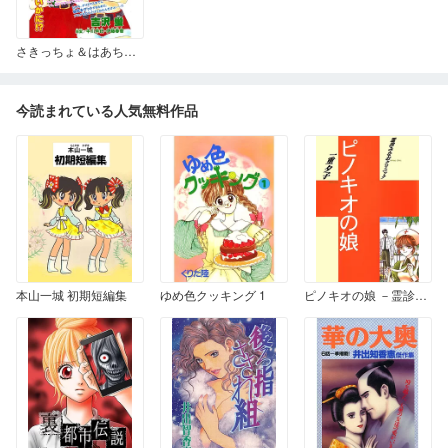
さきっちょ＆はあちゅう 恋の悪あが記
今読まれている人気無料作品
本山一城 初期短編集
ゆめ色クッキング 1
ピノキオの娘 －霊診みなおクリニック－