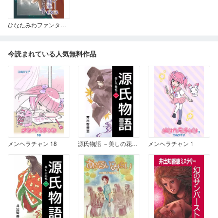
ひなたみわファンタジー短編集 3
今読まれている人気無料作品
メンヘラチャン 18
源氏物語 －美しの花乱－ 2
メンヘラチャン 1