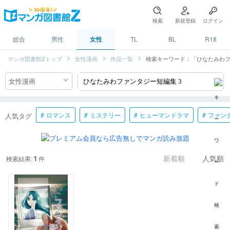
検索
新規登録
ログイン
総合
男性
女性
TL
BL
R18
マンガ図書館Zトップ
女性漫画
作品一覧
検索キーワード：「ひなたみわフ
ロマンス
ミステリー
ヒューマンドラマ
ファン
人気タグ
1
検索結果:
件
新着順
人気順