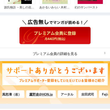
源氏物語 －美しの花乱－ 1
あかるいみらい 木村晃子短編集 4
幻のサンバースト
プレミアム会員の詳細を見る
怒濤（改）
鷹野凌@HON.jp
アータル
吉田武司
Fajian