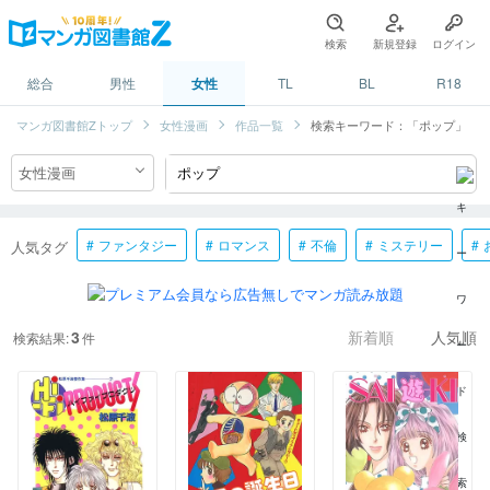
検索
新規登録
ログイン
総合
男性
女性
TL
BL
R18
マンガ図書館Zトップ
女性漫画
作品一覧
検索キーワード：「ポップ」
ファンタジー
ロマンス
不倫
ミステリー
人気タグ
3
検索結果:
件
新着順
人気順