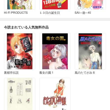
Hi-Fi PRODUCTS
１３日の誕生日
SAI―遊―KI
今読まれている人気無料作品
裏都市伝説
毒女の園 1
風のたてがみ 6