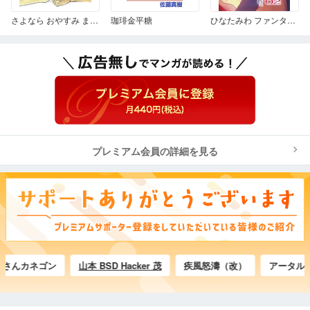
さよなら おやすみ またあした
珈琲金平糖
ひなたみわ ファンタジー少女漫画集02
プレミアム会員の詳細を見る
んカネゴン
山本 BSD Hacker 茂
疾風怒濤（改）
アータル