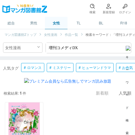
検索
新規登録
ログイン
総合
男性
女性
TL
BL
R18
マンガ図書館Zトップ
女性漫画
作品一覧
検索キーワード：「増刊コメディ
ロマンス
ミステリー
ヒューマンドラマ
お色気
人気タグ
1
検索結果:
件
新着順
人気順