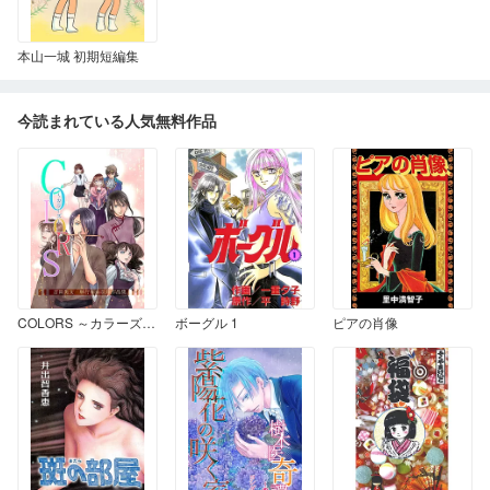
本山一城 初期短編集
今読まれている人気無料作品
COLORS ～カラーズ～ 吉田美文 単行本未収録作品集
ボーグル 1
ピアの肖像