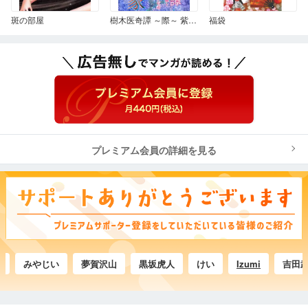
斑の部屋
樹木医奇譚 ～際～ 紫陽花の咲く家
福袋
プレミアム会員の詳細を見る
みやじい
夢賀沢山
黒坂虎人
けい
Izumi
吉田武司