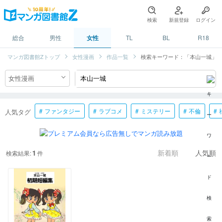
検索
新規登録
ログイン
総合
男性
女性
TL
BL
R18
マンガ図書館Zトップ
女性漫画
作品一覧
検索キーワード：「本山一城」
ファンタジー
ラブコメ
ミステリー
不倫
人気タグ
1
検索結果:
件
新着順
人気順