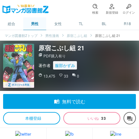
検索
新規登録
ログイン
総合
男性
女性
TL
BL
R18
マンガ図書館Zトップ
男性漫画
原宿こぶし組
原宿こぶし組 21
原宿こぶし組 21
picture_as_pdf
PDF購入有り
著作者
服部かずみ
face
13,475
favorite_border
33
question_answer
0
auto_stories
無料で読む
本棚登録
いいね
33
forum