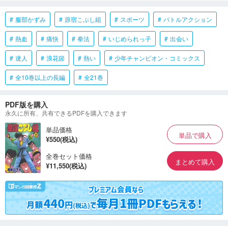
服部かずみ
原宿こぶし組
スポーツ
バトルアクション
熱血
痛快
拳法
いじめられっ子
出会い
達人
浪花節
熱い
少年チャンピオン・コミックス
全10巻以上の長編
全21巻
PDF版を購入
永久に所有、共有できるPDFを購入できます
単品価格
単品で購入
¥550(税込)
全巻セット価格
まとめて購入
¥11,550(税込)