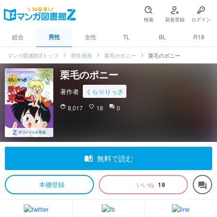
検索
新規登録
ログイン
総合
男性
女性
TL
BL
R18
マンガ図書館Zトップ
男性漫画
栗毛のポニー
栗毛のポニー
栗毛のポニー
著作者
くら☆りっさ
face
8,017
favorite_border
18
question_answer
0
auto_stories
無料で読む
本棚登録
いいね
18
forum