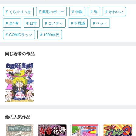
くら☆りっさ
栗毛のポニー
学園
馬
かわいい
全1巻
日常
コメディ
不思議
ペット
COMICラッツ
1990年代
同じ著者の作品
他の人気作品