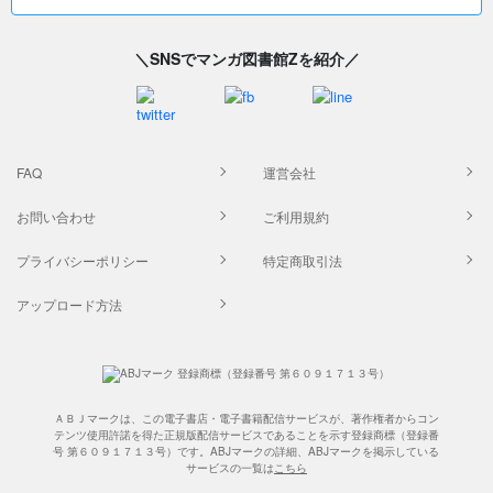
＼SNSでマンガ図書館Zを紹介／
FAQ
運営会社
お問い合わせ
ご利用規約
プライバシーポリシー
特定商取引法
アップロード方法
ＡＢＪマークは、この電子書店・電子書籍配信サービスが、著作権者からコン
テンツ使用許諾を得た正規版配信サービスであることを示す登録商標（登録番
号 第６０９１７１３号）です。ABJマークの詳細、ABJマークを掲示している
サービスの一覧は
こちら