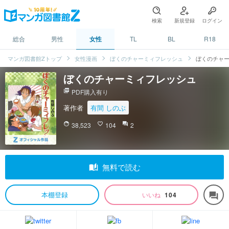
検索
新規登録
ログイン
総合
男性
女性
TL
BL
R18
マンガ図書館Zトップ
女性漫画
ぼくのチャーミィフレッシュ
ぼくのチャ
ぼくのチャーミィフレッシュ
picture_as_pdf
PDF購入有り
著作者
有間 しのぶ
face
38,523
favorite_border
104
question_answer
2
auto_stories
無料で読む
本棚登録
いいね
104
forum