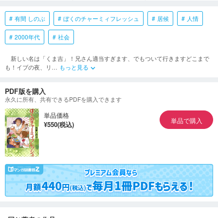
有間 しのぶ
ぼくのチャーミィフレッシュ
居候
人情
2000年代
社会
新しい名は「くま吉」！兄さん適当すぎます、でもついて行きますどこまで
も！イブの夜、リ
…
もっと見る
keyboard_arrow_down
PDF版を購入
永久に所有、共有できるPDFを購入できます
単品価格
単品で購入
¥550(税込)