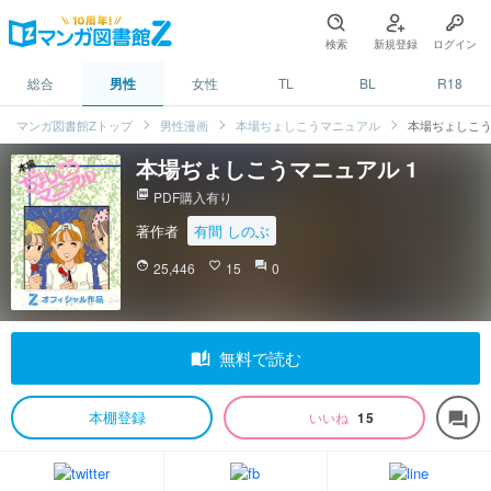
検索
新規登録
ログイン
総合
男性
女性
TL
BL
R18
マンガ図書館Zトップ
男性漫画
本場ぢょしこうマニュアル
本場ぢょしこう
本場ぢょしこうマニュアル 1
picture_as_pdf
PDF購入有り
著作者
有間 しのぶ
face
25,446
favorite_border
15
question_answer
0
auto_stories
無料で読む
本棚登録
いいね
15
forum