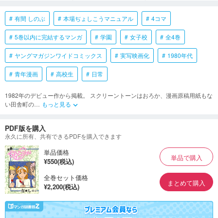
有間 しのぶ
本場ぢょしこうマニュアル
4コマ
5巻以内に完結するマンガ
学園
女子校
全4巻
ヤングマガジンワイドコミックス
実写映画化
1980年代
青年漫画
高校生
日常
1982年のデビュー作から掲載。 スクリーントーンはおろか、漫画原稿用紙もな
い田舎町の
…
もっと見る
keyboard_arrow_down
PDF版を購入
永久に所有、共有できるPDFを購入できます
単品価格
単品で購入
¥550(税込)
全巻セット価格
まとめて購入
¥2,200(税込)