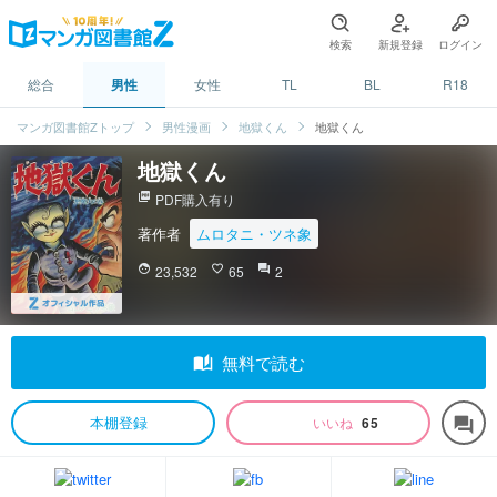
検索
新規登録
ログイン
総合
男性
女性
TL
BL
R18
マンガ図書館Zトップ
男性漫画
地獄くん
地獄くん
地獄くん
picture_as_pdf
PDF購入有り
著作者
ムロタニ・ツネ象
face
23,532
favorite_border
65
question_answer
2
auto_stories
無料で読む
本棚登録
いいね
65
forum