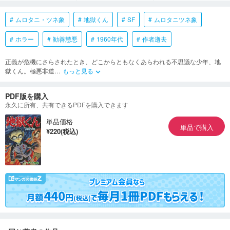
ムロタニ・ツネ象
地獄くん
SF
ムロタニツネ象
ホラー
勧善懲悪
1960年代
作者逝去
正義が危機にさらされたとき、どこからともなくあらわれる不思議な少年、地
獄くん。極悪非道
…
もっと見る
keyboard_arrow_down
PDF版を購入
永久に所有、共有できるPDFを購入できます
単品価格
単品で購入
¥220(税込)